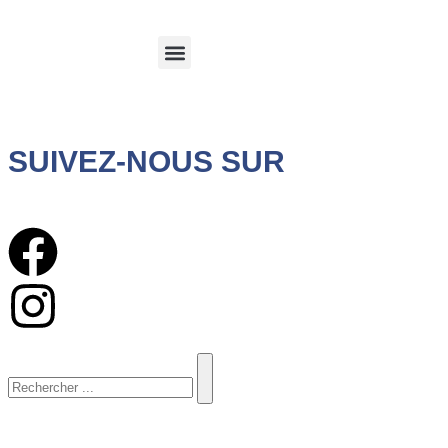
Calvi et sa region
Espace client
SUIVEZ-NOUS SUR