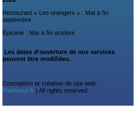
Restaurant « Les orangers » : Mai à fin
septembre
Épicerie : Mai à fin octobre
Les dates d’ouverture de nos services
peuvent être modifiées.
Conception et création de site web :
Framecut.fr
| All rights reserved