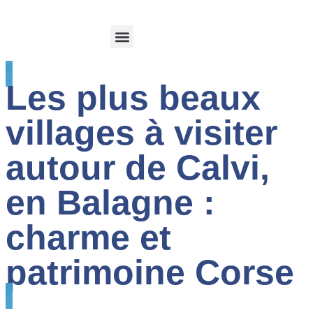
Calvi et sa region
Espace client
Les plus beaux
villages à visiter
autour de Calvi,
en Balagne :
charme et
patrimoine Corse