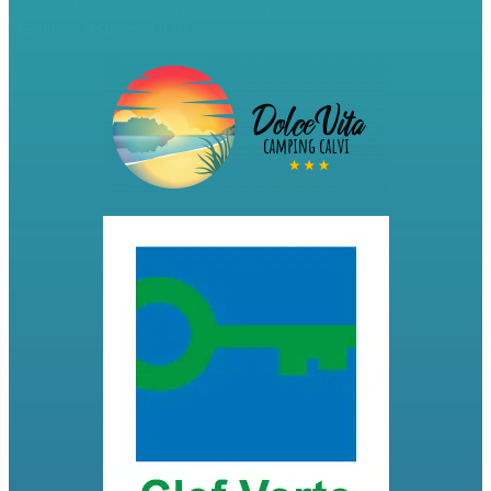
Home |
Hébergement |
Calvi et sa région |
Contact |
Mentions légales |
CGV