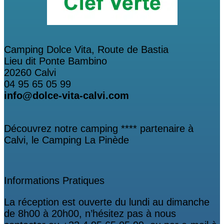
Camping Dolce Vita, Route de Bastia
Lieu dit Ponte Bambino
20260 Calvi
04 95 65 05 99
info@dolce-vita-calvi.com
Découvrez notre camping **** partenaire à
Calvi, le Camping La Pinède
Informations Pratiques
La réception est ouverte du lundi au dimanche
de 8h00 à 20h00, n’hésitez pas à nous