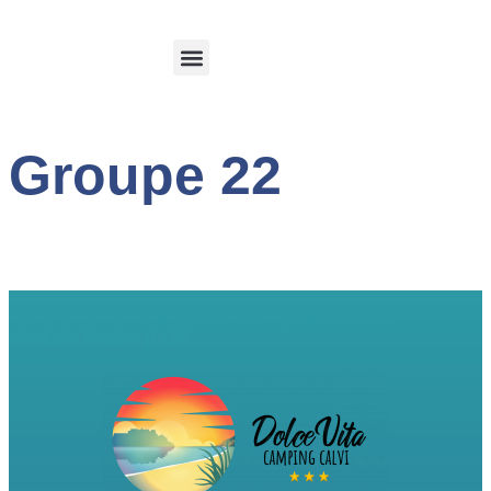
Calvi et sa region
Espace client
Groupe 22
Home |
Hébergement |
Calvi et sa région |
Contact |
Mentions légales |
CGV