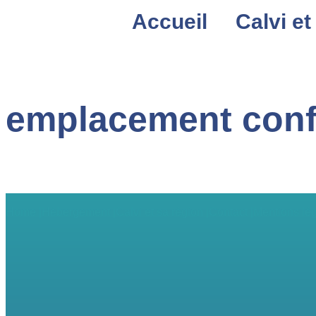
Accueil
Calvi et
emplacement conf
Home |
Hébergement |
Calvi et sa région |
Contact |
Mentions lég