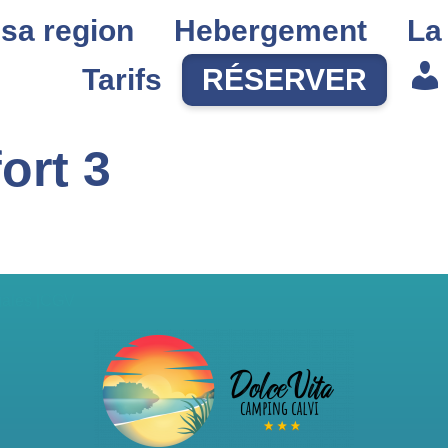
 sa region
Hebergement
La
Tarifs
RÉSERVER
Es
ort 3
ales |
CGV