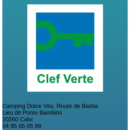
Camping Dolce Vita, Route de Bastia
Lieu dit Ponte Bambino
20260 Calvi
04 95 65 05 99